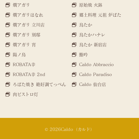
燗アガリ
原始焼 火鉢
燗アガリはなれ
郷土料理 元祖 炉ばた
燗アガリ 立川店
鳥たか
燗アガリ 別邸
鳥たかハナレ
燗アガリ 宵
鳥たか 新宿店
陽ノ鳥
鮨吟
ROBATA幸
Caldo Abbraccio
ROBATA幸 2nd
Caldo Paradiso
ろばた焼き 絶好調てっぺん
Caldo 仙台店
肉ビストロ灯
© 2026Caldo（カルド）