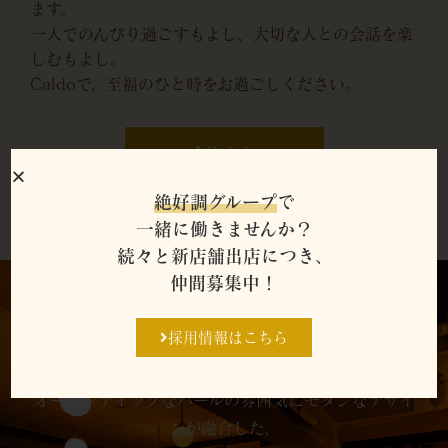
ます。
一人でのんびり過ごすもよし、大切な人との会話を楽
しむもよし。
Caldoで、至福のひと時をお過ごしください。
Drink
絶好調グループ
で
一緒に働きませんか？
続々と新店舗出店につき、
仲間募集中！
Space
採用情報はこちら
オーセンティックなバールの雰囲気にモダンなデザイ
ンが融合した、