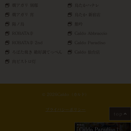
燗アガリ 別邸
鳥たかハナレ
燗アガリ 宵
鳥たか 新宿店
陽ノ鳥
鮨吟
ROBATA幸
Caldo Abbraccio
ROBATA幸 2nd
Caldo Paradiso
ろばた焼き 絶好調てっぺん
Caldo 仙台店
肉ビストロ灯
© 2026Caldo（カルド）
プライバシーポリシー
top