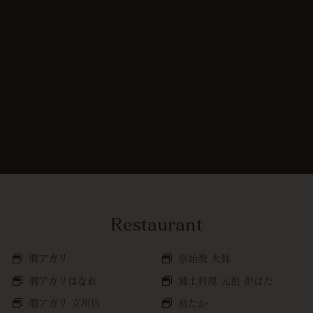
Restaurant
燗アガリ
原始焼 火鉢
燗アガリはなれ
郷土料理 元祖 炉ばた
燗アガリ 立川店
鳥たか