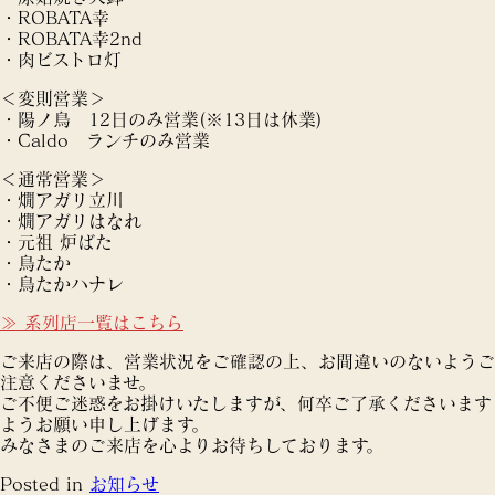
・ROBATA幸
・ROBATA幸2nd
・肉ビストロ灯
＜変則営業＞
・陽ノ鳥 12日のみ営業(※13日は休業)
・Caldo ランチのみ営業
＜通常営業＞
・燗アガリ立川
・燗アガリはなれ
・元祖 炉ばた
・鳥たか
・鳥たかハナレ
≫ 系列店一覧はこちら
ご来店の際は、営業状況をご確認の上、お間違いのないようご
注意くださいませ。
ご不便ご迷惑をお掛けいたしますが、何卒ご了承くださいます
ようお願い申し上げます。
みなさまのご来店を心よりお待ちしております。
Posted in
お知らせ