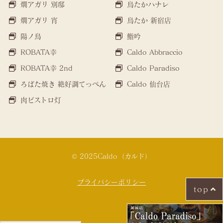
燗アガリ 別邸
鳥たかハナレ
燗アガリ 宵
鳥たか 新宿店
陽ノ鳥
鮨吟
ROBATA幸
Caldo Abbraccio
ROBATA幸 2nd
Caldo Paradiso
ろばた焼き 絶好調てっぺん
Caldo 仙台店
肉ビストロ灯
© 2025Caldo（カルド）
プライバシーポリシー
top