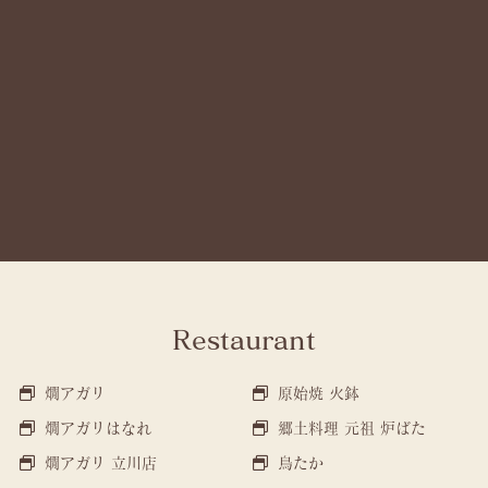
Restaurant
燗アガリ
原始焼 火鉢
燗アガリはなれ
郷土料理 元祖 炉ばた
燗アガリ 立川店
鳥たか