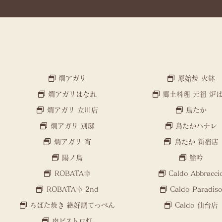
燗アガリ
原始焼 火鉢
燗アガリはなれ
郷土料理 元祖 炉
燗アガリ 立川店
鳥たか
燗アガリ 別邸
鳥たかハナレ
燗アガリ 宵
鳥たか 新宿店
陽ノ鳥
鮨吟
ROBATA幸
Caldo Abbracci
ROBATA幸 2nd
Caldo Paradis
ろばた焼き 絶好調てっぺん
Caldo 仙台店
肉ビストロ灯