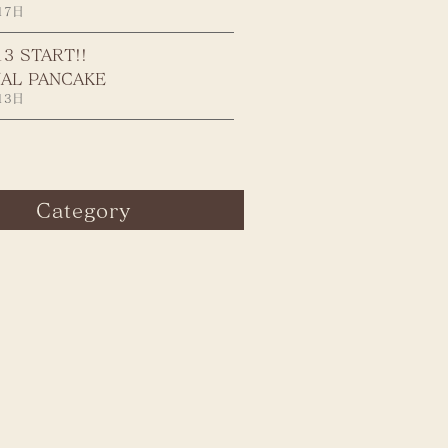
17日
13 START!!
AL PANCAKE
13日
Category