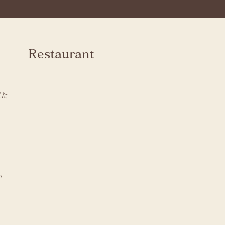
Restaurant
ばた
o
o